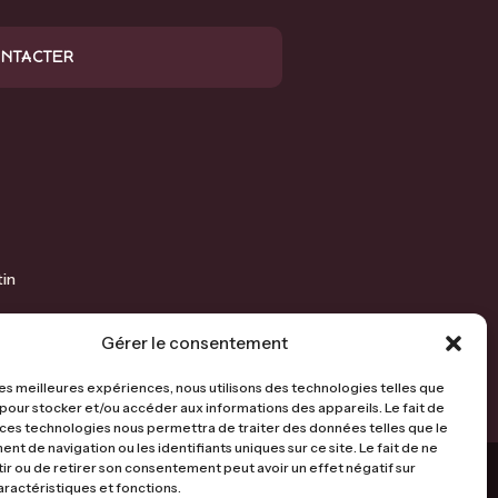
ONTACTER
in
Gérer le consentement
 les meilleures expériences, nous utilisons des technologies telles que
 pour stocker et/ou accéder aux informations des appareils. Le fait de
 ces technologies nous permettra de traiter des données telles que le
t de navigation ou les identifiants uniques sur ce site. Le fait de ne
ir ou de retirer son consentement peut avoir un effet négatif sur
gales
aractéristiques et fonctions.