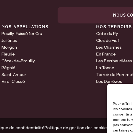
NOUS C
NOS APPELLATIONS
NOS TERROIRS
Pouilly-Fuissé 1er Cru
Côte du Py
Juliénas
Clos du Fief
Morgon
Les Charmes
Fleurie
En France
Côte-de-Brouilly
Les Berthaudières
Régnié
La Tonne
Saint-Amour
Terroir de Pommet
Viré-Clessé
Les Darrèzes
Pour offrir
les cookies
consentir à
comportemen
pas consent
tique de confidentialité
Politique de gestion des cookies
Mentions lé
certaines c