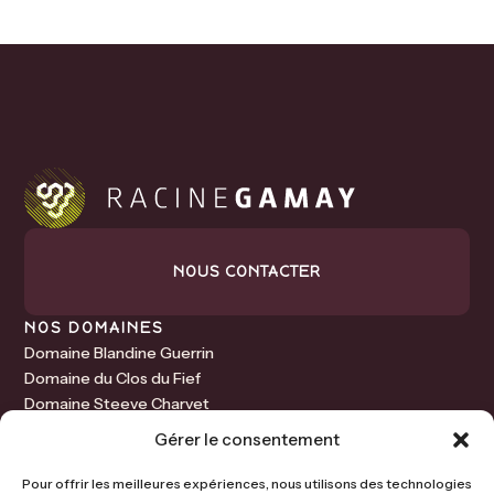
NOUS CONTACTER
NOS DOMAINES
Domaine Blandine Guerrin
Domaine du Clos du Fief
Domaine Steeve Charvet
Domaine Baptiste Aufranc
Gérer le consentement
Domaine du Père Jean
Domaine Mélinon
Pour offrir les meilleures expériences, nous utilisons des technologies