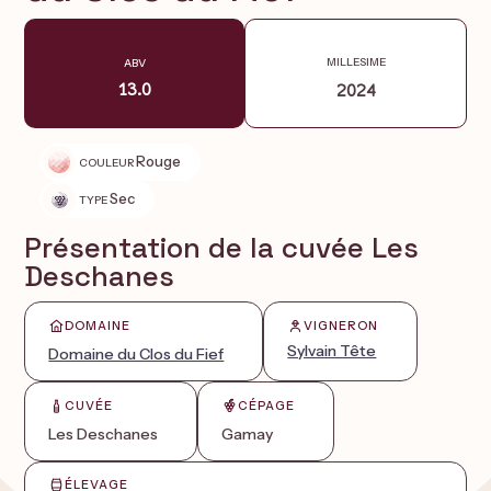
MILLESIME
ABV
13.0
2024
Rouge
COULEUR
Sec
TYPE
Présentation de la cuvée Les
Deschanes
DOMAINE
VIGNERON
Sylvain Tête
Domaine du Clos du Fief
CUVÉE
CÉPAGE
Les Deschanes
Gamay
ÉLEVAGE