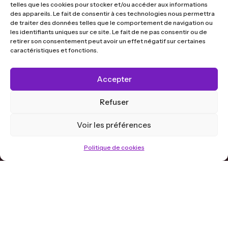
telles que les cookies pour stocker et/ou accéder aux informations
Domaine Le Cotoyon
des appareils. Le fait de consentir à ces technologies nous permettra
Domaine des Tourterelles
de traiter des données telles que le comportement de navigation ou
NOS APPELLATIONS
les identifiants uniques sur ce site. Le fait de ne pas consentir ou de
Pouilly-Fuissé 1er Cru
retirer son consentement peut avoir un effet négatif sur certaines
caractéristiques et fonctions.
Juliénas
Morgon
Fleurie
Accepter
Côte-de-Brouilly
Régnié
Refuser
Saint-Amour
Viré-Clessé
Voir les préférences
NOS TERROIRS
Côte du Py
Politique de cookies
Clos du Fief
Les Charmes
En France
Les Berthaudières
La Tonne
Terroir de Pommetin
Les Darrèzes